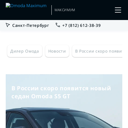
МАКСИМУМ
Санкт-Петербург
+7 (812) 612-38-39
Дилер Омода
Новости
В России скоро появитс
В России скоро появится новый
седан Omoda S5 GT