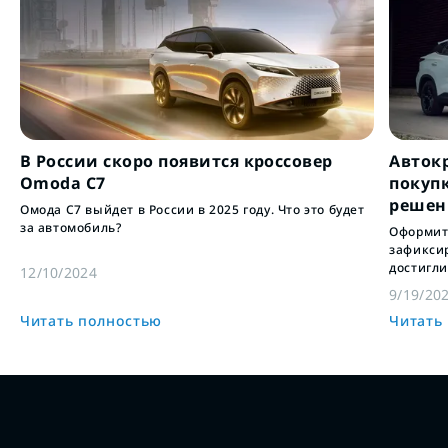
В России скоро появится кроссовер
Авток
Omoda C7
покуп
решен
Омода С7 выйдет в России в 2025 году. Что это будет
за автомобиль?
Оформит
зафиксир
достигли
12/10/2024
купить а
9/19/20
Читать полностью
Читать