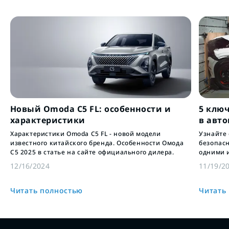
Новый Omoda C5 FL: особенности и
5 клю
характеристики
в авт
Характеристики Omoda C5 FL - новой модели
Узнайте
известного китайского бренда. Особенности Омода
безопас
С5 2025 в статье на сайте официального дилера.
одними 
инновац
12/16/2024
11/19/2
пассажи
Читать полностью
Читать