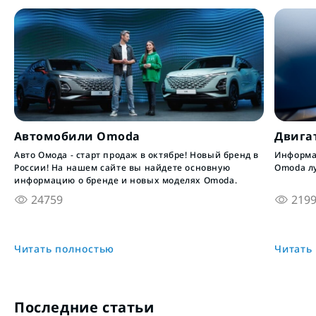
Автомобили Omoda
Двига
Авто Омода - старт продаж в октябре! Новый бренд в
Информац
России! На нашем сайте вы найдете основную
Omoda л
информацию о бренде и новых моделях Omoda.
24759
219
Читать полностью
Читать
Последние статьи