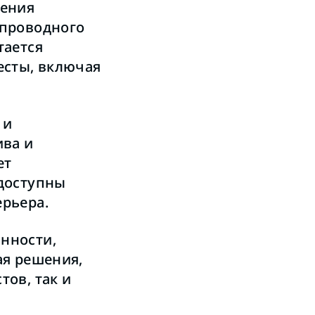
щения
спроводного
тается
есты, включая
 и
ива и
ет
 доступны
рьера.
нности,
ая решения,
ов, так и