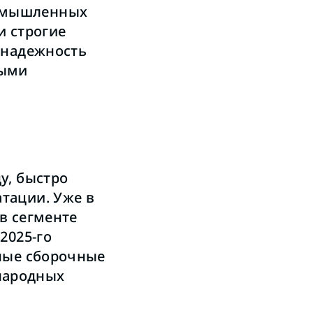
ромышленных
и строгие
 надежность
ными
у, быстро
тации. Уже в
в сегменте
2025-го
нные сборочные
народных