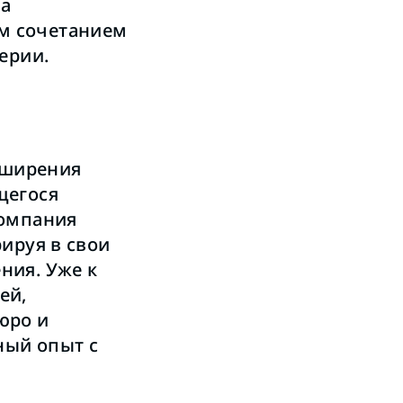
на
м сочетанием
ерии.
асширения
щегося
компания
ируя в свои
ния. Уже к
ей,
юро и
ный опыт с