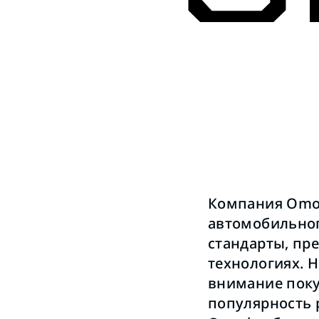
Компания Omo
автомобильног
стандарты, пр
технологиях. 
внимание покуп
популярность 