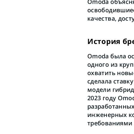
Omoda объясня
освободившие
качества, дос
История бр
Omoda была ос
одного из кру
охватить новы
сделала ставк
модели гибрид
2023 году Omo
разработанных
инженерных ко
требованиями