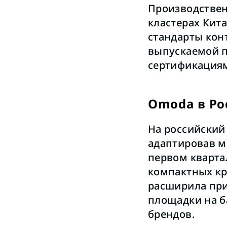
Производстве
кластерах Кит
стандарты кон
выпускаемой 
сертификациям
Omoda в Ро
На российский
адаптировав м
первом кварта
компактных кро
расширила при
площадки на 
брендов.