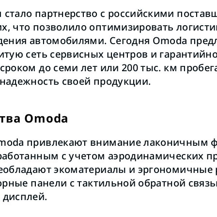
стало партнерство с российскими поста
, что позволило оптимизировать логистик
дения автомобилями. Сегодня Omoda пред
итую сеть сервисных центров и гарантийн
роком до семи лет или 200 тыс. км пробег
надежность своей продукции.
тва Omoda
moda привлекают внимание лаконичным 
работанным с учетом аэродинамических п
еобладают экоматериалы и эргономичные 
сорные панели с тактильной обратной связь
 дисплей.