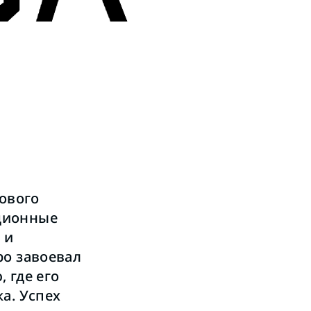
ового
ционные
 и
ро завоевал
 где его
а. Успех