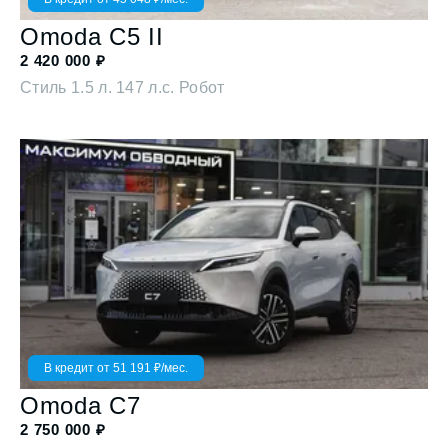
Omoda
C5 II
2 420 000
₽
Стиль
1.5 л. 147 л.с. Робот
В кредит от
51 191
₽/мес.
Omoda
C7
2 750 000
₽