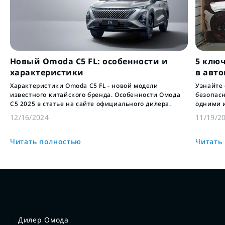
Новый Omoda C5 FL: особенности и
5 клю
характеристики
в авт
Характеристики Omoda C5 FL - новой модели
Узнайте
известного китайского бренда. Особенности Омода
безопас
С5 2025 в статье на сайте официального дилера.
одними 
инновац
12/16/2024
11/19/2
пассажи
Читать полностью
Читать
Дилер Омода