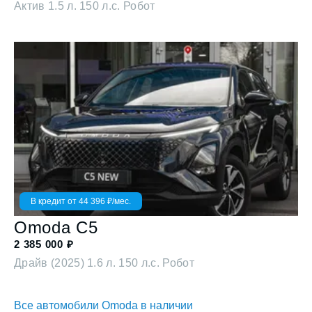
Актив
1.5 л. 150 л.с. Робот
В кредит от
44 396
₽/мес.
Omoda
C5
2 385 000
₽
Драйв (2025)
1.6 л. 150 л.с. Робот
Все автомобили Omoda в наличии