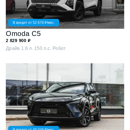
В кредит от
52 678
₽/мес.
Omoda
C5
2 829 900
₽
Драйв
1.6 л. 150 л.с. Робот
В кредит от
45 048
₽/мес.