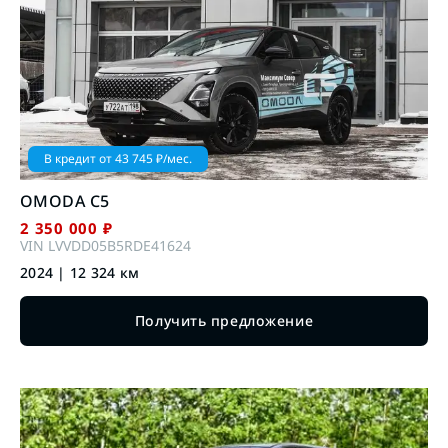
В кредит от
43 745
₽/мес.
OMODA
C5
2 350 000
₽
VIN
LVVDD05B5RDE41624
2024
|
12 324
км
Получить предложение