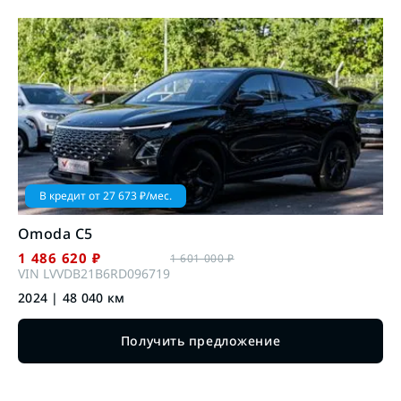
В кредит от
27 673
₽/мес.
Omoda
C5
1 486 620
₽
1 601 000
₽
VIN
LVVDB21B6RD096719
2024
|
48 040
км
Получить предложение