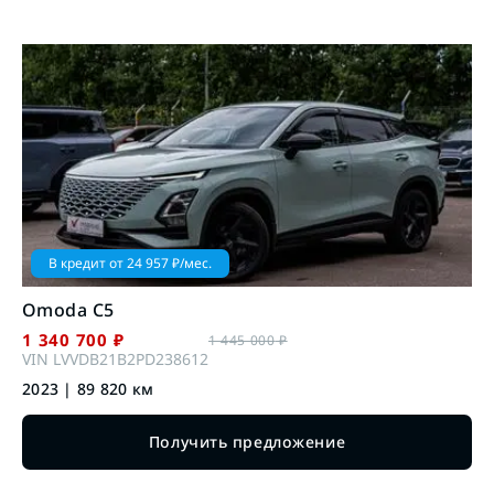
В кредит от
24 957
₽/мес.
Omoda
C5
1 340 700
₽
1 445 000
₽
VIN
LVVDB21B2PD238612
2023
|
89 820
км
Получить предложение