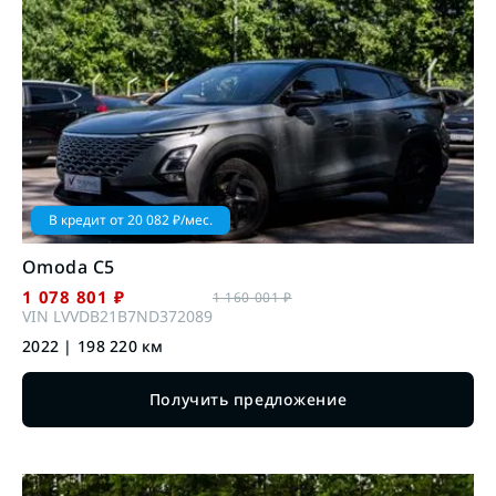
В кредит от
20 082
₽/мес.
Omoda
C5
1 078 801
₽
1 160 001
₽
VIN
LVVDB21B7ND372089
2022
|
198 220
км
Получить предложение