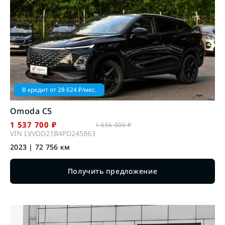
В кредит от
28 624
₽/мес.
Omoda
C5
1 537 700
₽
1 656 000
₽
VIN
LVVDD21B4PD245863
2023
|
72 756
км
Получить предложение