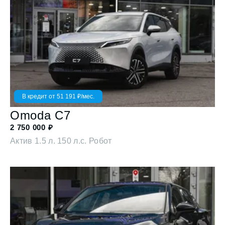
В кредит от
51 191
₽/мес.
Omoda
C7
2 750 000
₽
Актив
1.5 л. 150 л.с. Робот