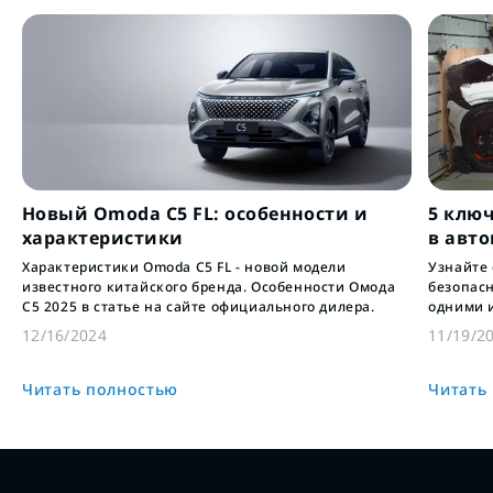
Новый Omoda C5 FL: особенности и
5 клю
характеристики
в авт
Характеристики Omoda C5 FL - новой модели
Узнайте
известного китайского бренда. Особенности Омода
безопас
С5 2025 в статье на сайте официального дилера.
одними 
инновац
12/16/2024
11/19/2
пассажи
Читать полностью
Читать