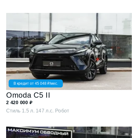
В кредит от
45 048
₽/мес.
Omoda
C5 II
2 420 000
₽
Стиль
1.5 л. 147 л.с. Робот