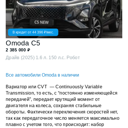
В кредит от
44 396
₽/мес.
Omoda
C5
2 385 000
₽
Драйв (2025)
1.6 л. 150 л.с. Робот
Все автомобили Omoda в наличии
Вариатор или CVT — Continuously Variable
Transmission, то есть, с “постоянно изменяющейся
передачей”, передает крутящий момент от
двигателя на колеса, сохраняя стабильные
обороты. Фактически переключения скоростей нет,
так как передаточное число меняется максимально
плавно с учетом того, что происходит: набор