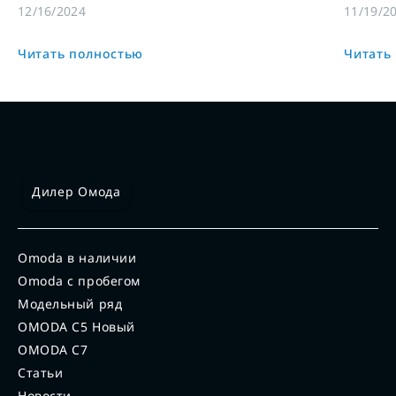
инновац
12/16/2024
11/19/2
пассажи
Читать полностью
Читать
Дилер Омода
Omoda в наличии
Omoda с пробегом
Модельный ряд
OMODA C5 Новый
OMODA C7
Статьи
Новости