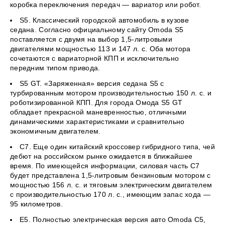
коробка переключения передач — вариатор или робот.
S5. Классический городской автомобиль в кузове
седана. Согласно официальному сайту Omoda S5
поставляется с двумя на выбор 1,5-литровыми
двигателями мощностью 113 и 147 л. с. Оба мотора
сочетаются с вариаторной КПП и исключительно
передним типом привода.
S5 GT. «Заряженная» версия седана S5 с
турбированным мотором производительностью 150 л. с. и
роботизированной КПП. Для города Омода S5 GT
обладает прекрасной маневренностью, отличными
динамическими характеристиками и сравнительно
экономичным двигателем.
C7. Еще один китайский кроссовер гибридного типа, чей
дебют на российском рынке ожидается в ближайшее
время. По имеющейся информации, силовая часть C7
будет представлена 1,5-литровым бензиновым мотором с
мощностью 156 л. с. и тяговым электрическим двигателем
с производительностью 170 л. с., имеющим запас хода —
95 километров.
E5. Полностью электрическая версия авто Omoda C5,