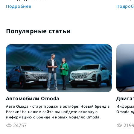
Подробнее
Подроб
Популярные статьи
Автомобили Omoda
Двига
Авто Омода - старт продаж в октябре! Новый бренд в
Информац
России! На нашем сайте вы найдете основную
Omoda л
информацию о бренде и новых моделях Omoda.
24757
219