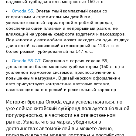
надежный турбодвигатель мощностью 150 л. c.
Omoda S5
. Элеган тный компактный седан со
спортивным и стремительным дизайном,
укомплектованный вариаторной коробкой передач,
обеспечивающей плавный и непрерывный разгон, не
влияющий на уровень комфорта водителя и пассажиров.
Под капотом у автомобиля может находиться один из двух
двигателей: классический атмосферный на 113 л. с. и
более резвый турбированный на 147 л. с.
Omoda S5 GT
. Спортивна я версия седана S5,
дополненная более мощным турбомотором (150 л. с.) и
усиленной тормозной системой, приспособленной к
повышенным нагрузкам. В дизайнерском оформлении
авто присутствуют контрастные цветовые вставки,
намекающие на его резкий и решительный характер
История бренда Omoda едва успела начаться, но
уже сейчас китайский суббренд пользуется большой
популярностью, в частности на отечественном
рынке. Узнать, что за марка, убедиться в
достоинствах автомобилей вы можете лично,
поскольку все три модели доступны у российского