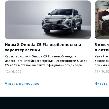
Новый Omoda C5 FL: особенности и
5 клю
характеристики
в авт
Характеристики Omoda C5 FL - новой модели
Узнайте
известного китайского бренда. Особенности Омода
безопас
С5 2025 в статье на сайте официального дилера.
одними 
инновац
12/16/2024
11/19/2
пассажи
Читать полностью
Читать