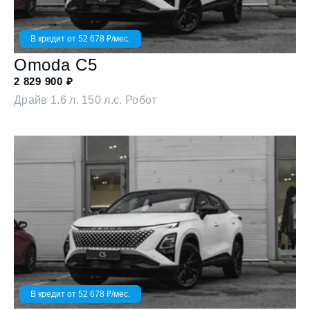
В кредит от
52 678
₽/мес.
Omoda
C5
2 829 900
₽
Драйв
1.6 л. 150 л.с. Робот
В кредит от
52 678
₽/мес.