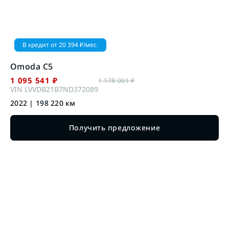
В кредит от
20 394
₽/мес.
Omoda
C5
1 095 541
₽
1 178 001
₽
VIN
LVVDB21B7ND372089
2022
|
198 220
км
Получить предложение