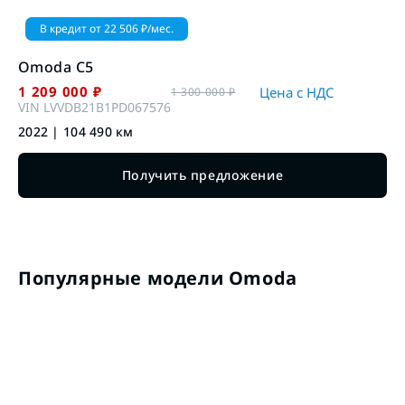
В кредит от
22 506
₽/мес.
Omoda
C5
1 209 000
₽
Цена с НДС
1 300 000
₽
VIN
LVVDB21B1PD067576
2022
|
104 490
км
Получить предложение
Популярные модели Omoda