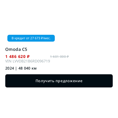
В кредит от
27 673
₽/мес.
Omoda
C5
1 486 620
₽
1 601 000
₽
VIN
LVVDB21B6RD096719
2024
|
48 040
км
Получить предложение