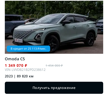
В кредит от
25 113
₽/мес.
Omoda
C5
1 349 070
₽
1 454 000
₽
VIN
LVVDB21B2PD238612
2023
|
89 820
км
Получить предложение