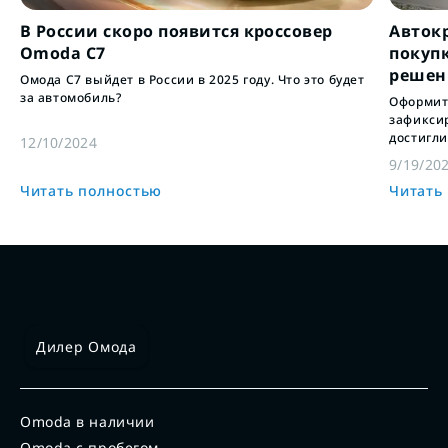
В России скоро появится кроссовер
Авток
Omoda C7
покуп
решен
Омода С7 выйдет в России в 2025 году. Что это будет
за автомобиль?
Оформит
зафиксир
достигли
12/10/2024
купить а
9/19/20
Читать полностью
Читать
Дилер Омода
Omoda в наличии
Omoda с пробегом