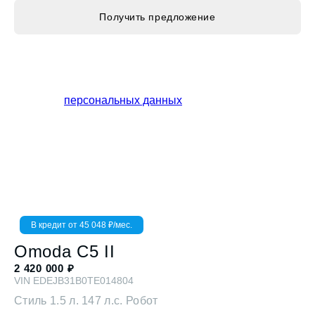
В кредит от
45 048
₽/мес.
Omoda
C5 II
2 420 000
₽
VIN
EDEJB31B0TE014804
Стиль
1.5 л. 147 л.с. Робот