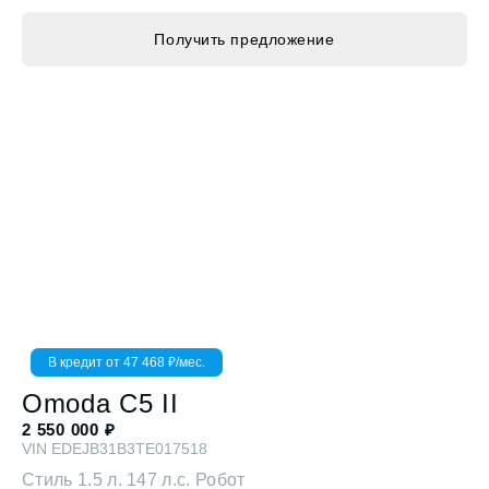
Получить предложение
В кредит от
47 468
₽/мес.
Omoda
C5 II
2 550 000
₽
VIN
EDEJB31B3TE017518
Стиль
1.5 л. 147 л.с. Робот