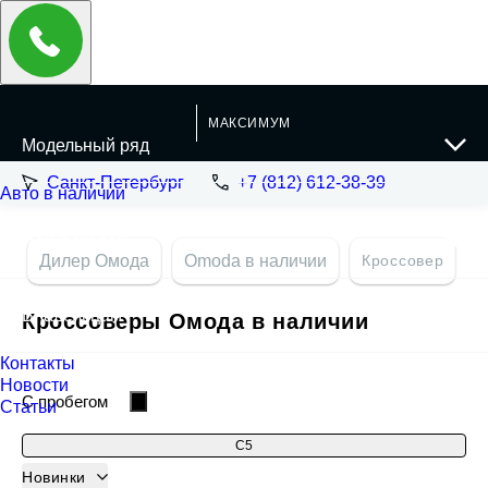
МАКСИМУМ
Санкт-Петербург
+7 (812) 612-38-39
Дилер Омода
Omoda в наличии
Кроссовер
Кроссоверы Омода в наличии
Фильтры и сортировка
C пробегом
C5
C5 II
Новинки