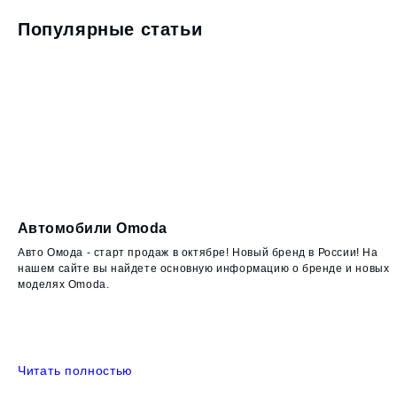
Популярные статьи
Автомобили Omoda
Chery 
Euro 
Авто Омода - старт продаж в октябре! Новый бренд в
России! На нашем сайте вы найдете основную
Максимал
информацию о бренде и новых моделях Omoda.
Omoda 5!
Читать полностью
Читать