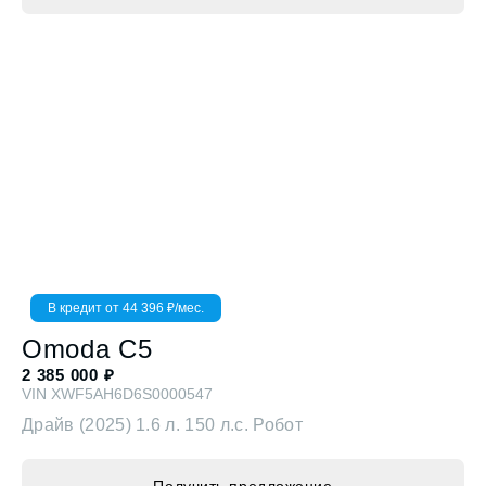
В кредит от
44 396
₽/мес.
Omoda
C5
2 385 000
₽
VIN
XWF5AH6D6S0000547
Драйв (2025)
1.6 л. 150 л.с. Робот
Получить предложение