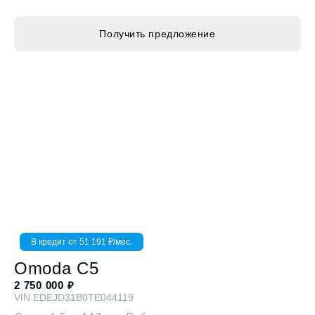
Получить предложение
В кредит от
51 191
₽/мес.
Omoda
C5
2 750 000
₽
VIN
EDEJD31B0TE044119
Стиль
1.5 л. 147 л.с. Робот