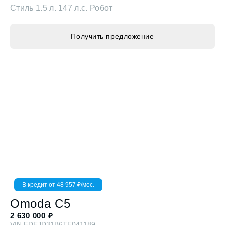
Получить предложение
В кредит от
48 957
₽/мес.
Omoda
C5
2 630 000
₽
VIN
EDEJD31B6TE041189
Стиль
1.5 л. 147 л.с. Робот