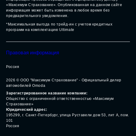
информационный характер и не является публичной
офертой, определяемой положениями ст. 437 (2) ГК РФ. Все
цены указанные на данном сайте носят информационный
характер и являются максимально рекомендуемыми
розничными ценами по расчетам дистрибьютора. Для
получения подробной информации просьба обращаться к
официальному дилеру «Максимум Страхование».
Опубликованная на данном сайте информация может быть
изменена в любое время без предварительного уведомления.
*Максимальная выгода по трейд-ин с учетом кредитных
программ на комплектацию Ultimate
Правовая информация
Россия
2026
© ООО "Максимум Страхование" - Официальный дилер
автомобилей Omoda
Зарегистрированное название компании:
Общество с ограниченной ответственностью «Максимум
Страхование»