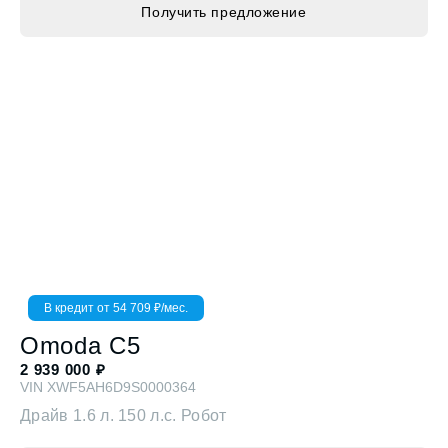
В кредит от
54 709
₽/мес.
Omoda
C5
2 939 000
₽
VIN
XWF5AH6D9S0000364
Драйв
1.6 л. 150 л.с. Робот
Получить предложение