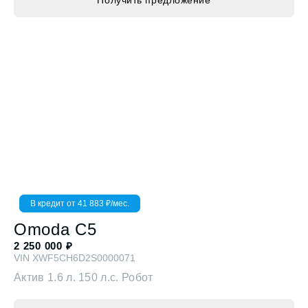
В кредит от
41 883
₽/мес.
Omoda
C5
2 250 000
₽
VIN
XWF5CH6D2S0000071
Актив
1.6 л. 150 л.с. Робот
Получить предложение