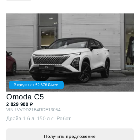
В кредит от
52 678
₽/мес.
Omoda
C5
2 829 900
₽
VIN
LVVDD21B4RDE13054
Драйв
1.6 л. 150 л.с. Робот
Получить предложение