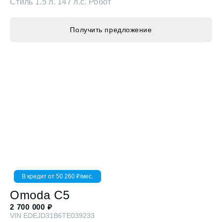
Получить предложение
В кредит от
50 260
₽/мес.
Omoda
C5
2 700 000
₽
VIN
EDEJD31B6TE039233
Стиль
1.5 л. 147 л.с. Робот