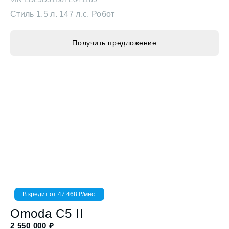
Получить предложение
В кредит от
47 468
₽/мес.
Omoda
C5 II
2 550 000
₽
VIN
EDEJB31B0TE044370