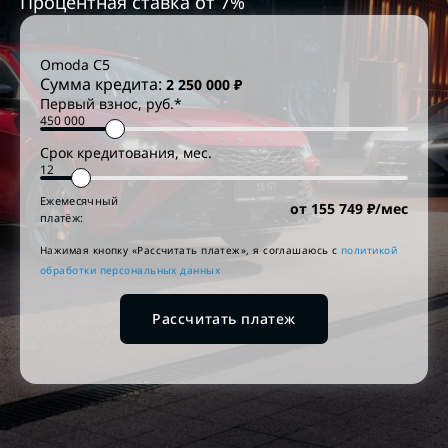
Процентная ставка от
7
%
Omoda
C5
Сумма кредита:
2 250 000
₽
Первый взнос, руб.*
Срок кредитования, мес.
Ежемесячный
от
155 749
₽/мес
платёж:
Нажимая кнопку «Рассчитать платеж», я соглашаюсь c
политикой
обработки персональных данных
Рассчитать платеж