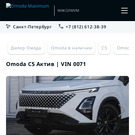
МАКСИМУМ
Санкт-Петербург
+7 (812) 612-38-39
Дилер Омода
Omoda в наличии
C5
Omoda 
Omoda C5 Актив | VIN 0071