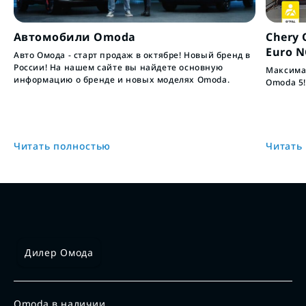
Автомобили Omoda
Chery 
Euro 
Авто Омода - старт продаж в октябре! Новый бренд в
России! На нашем сайте вы найдете основную
Максимал
информацию о бренде и новых моделях Omoda.
Omoda 5!
Читать полностью
Читать
Дилер Омода
Omoda в наличии