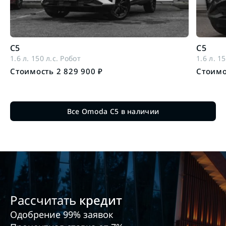
C5
C5
1.6 л. 150 л.с. Робот
1.6 л. 1
Стоимость 2 829 900 ₽
Стоимо
Все Omoda C5 в наличии
Рассчитать
кредит
Одобрение 99% заявок