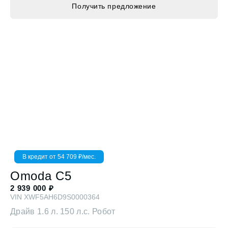
В кредит от
54 709
₽/мес.
Omoda
C5
2 939 000
₽
VIN
XWF5AH6D9S0000364
Драйв
1.6 л. 150 л.с. Робот
Получить предложение