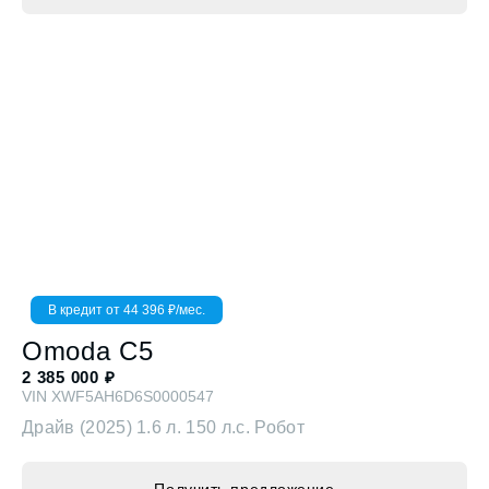
В кредит от
44 396
₽/мес.
Omoda
C5
2 385 000
₽
VIN
XWF5AH6D6S0000547
Драйв (2025)
1.6 л. 150 л.с. Робот
Получить предложение