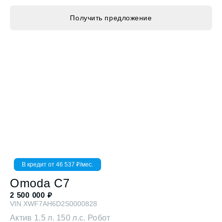
Получить предложение
В кредит от
46 537
₽/мес.
Omoda
C7
2 500 000
₽
VIN
XWF7AH6D2S0000828
Актив
1.5 л. 150 л.с. Робот