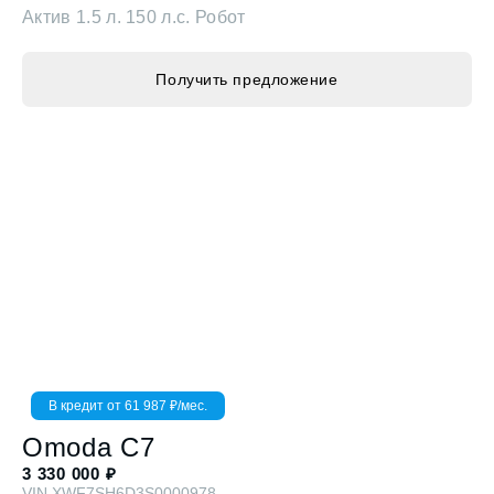
Получить предложение
В кредит от
61 987
₽/мес.
Omoda
C7
3 330 000
₽
VIN
XWF7SH6D3S0000978
Supreme
1.6 л. 150 л.с. Робот