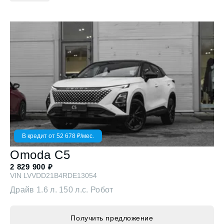
В кредит от
52 678
₽/мес.
Omoda
C5
2 829 900
₽
VIN
LVVDD21B4RDE13054
Драйв
1.6 л. 150 л.с. Робот
Получить предложение