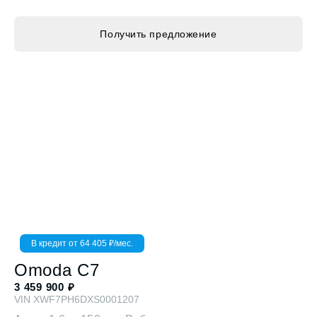
Получить предложение
В кредит от
64 405
₽/мес.
Omoda
C7
3 459 900
₽
VIN
XWF7PH6DXS0001207
Актив
1.6 л. 150 л.с. Робот