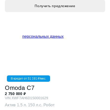
В кредит от
51 191
₽/мес.
Omoda
C7
2 750 000
₽
VIN
XWF7AH6D1S0001629
Актив
1.5 л. 150 л.с. Робот