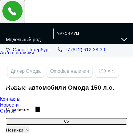
МАКСИМУМ
Санкт-Петербург
+7 (812) 612-38-39
Дилер Омода
Omoda в наличии
150 л.с.
Новые автомобили Омода 150 л.с.
Фильтры и сортировка
C пробегом
C5
C5 II
Новинки