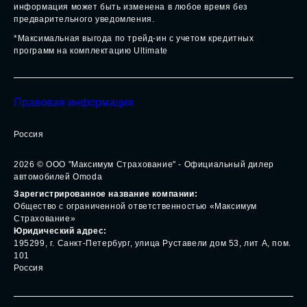
автомобилей и сервисного обслуживания, носит
информационный характер и не является публичной
офертой, определяемой положениями ст. 437 (2) ГК РФ. Все
цены указанные на данном сайте носят информационный
характер и являются максимально рекомендуемыми
розничными ценами по расчетам дистрибьютора. Для
получения подробной информации просьба обращаться к
официальному дилеру «Максимум Страхование».
Опубликованная на данном сайте информация может быть
изменена в любое время без предварительного уведомления.
*Максимальная выгода по трейд-ин с учетом кредитных
программ на комплектацию Ultimate
Правовая информация
Россия
2026
© ООО "Максимум Страхование" - Официальный дилер
автомобилей Omoda
Зарегистрированное название компании:
Общество с ограниченной ответственностью «Максимум