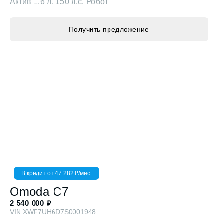
Получить предложение
В кредит от
47 282
₽/мес.
Omoda
C7
2 540 000
₽
VIN
XWF7UH6D7S0001948
Актив
1.5 л. 150 л.с. Робот