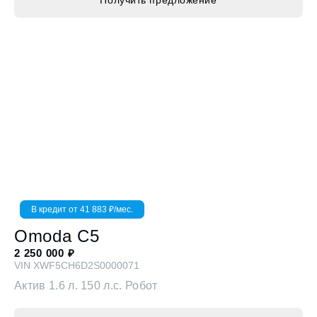
В кредит от
41 883
₽/мес.
Omoda
C5
2 250 000
₽
VIN
XWF5CH6D2S0000071
Актив
1.6 л. 150 л.с. Робот
Получить предложение