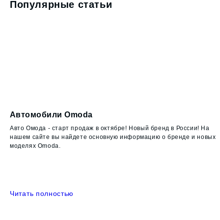
Популярные статьи
Автомобили Omoda
Chery 
Euro 
Авто Омода - старт продаж в октябре! Новый бренд в
России! На нашем сайте вы найдете основную
Максимал
информацию о бренде и новых моделях Omoda.
Omoda 5!
Читать полностью
Читать