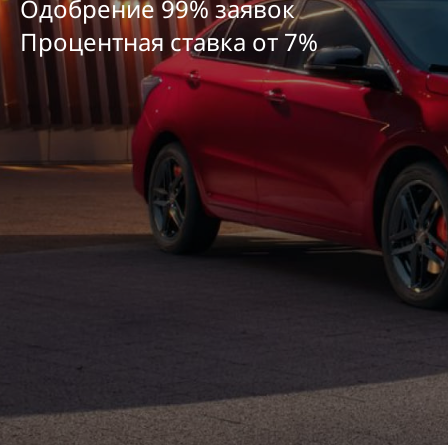
Одобрение 99% заявок
Процентная ставка от
7
%