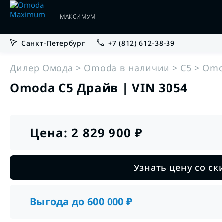
МАКСИМУМ
Санкт-Петербург
+7 (812) 612-38-39
•
•
Гарантии
Руководства по эксплуатации
Дилер Омода
Omoda в наличии
C5
Omo
Omoda C5 Драйв | VIN 3054
•
•
Кредит
Сервис
Цена:
2 829 900
₽
•
Trade-in
OMODA C5 Новый
от 1 796 000 ₽
Узнать цену со с
Подробнее
•
Выкуп
Выгода до
600 000
₽
•
Корпоративным клиентам