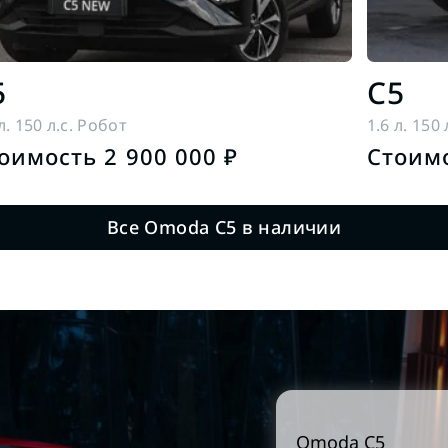
5
C5
л. 150 л.с. Робот
1.6 л. 150
оимость 2 900 000 ₽
Стоимо
Все Omoda C5 в наличии
Omoda
C5