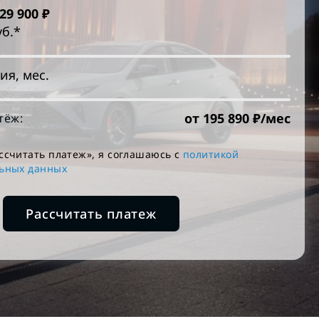
829 900
₽
уб.*
ия, мес.
от
195 890
₽/мес
тёж:
ссчитать платеж», я соглашаюсь c
политикой
льных данных
Рассчитать платеж