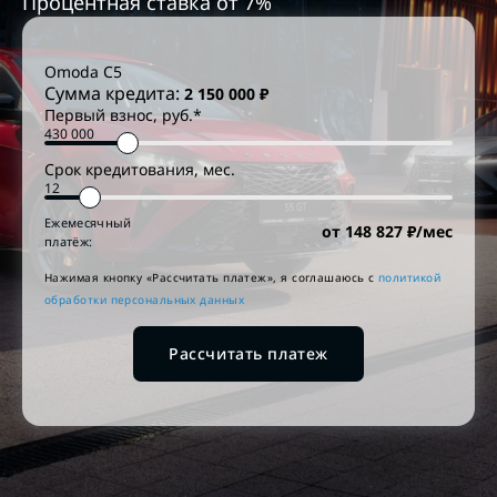
Процентная ставка от
7
%
Omoda
C5
Сумма кредита:
2 150 000
₽
Первый взнос, руб.*
Срок кредитования, мес.
Ежемесячный
от
148 827
₽/мес
платёж:
Нажимая кнопку «Рассчитать платеж», я соглашаюсь c
политикой
обработки персональных данных
Рассчитать платеж