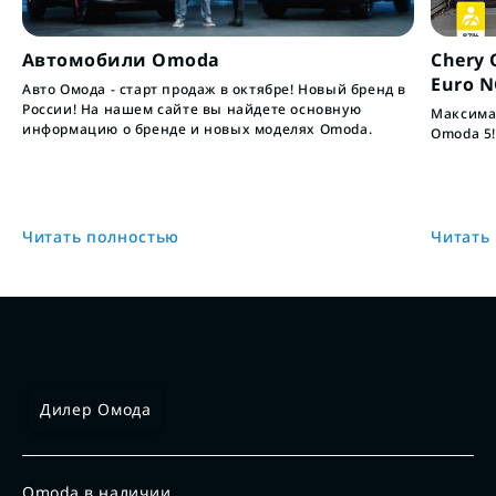
Автомобили Omoda
Chery 
Euro 
Авто Омода - старт продаж в октябре! Новый бренд в
России! На нашем сайте вы найдете основную
Максимал
информацию о бренде и новых моделях Omoda.
Omoda 5!
Читать полностью
Читать
Дилер Омода
Omoda в наличии