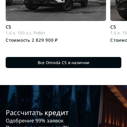
C5
C5
1.6 л. 150 л.с. Робот
1.6 л. 1
Стоимость 2 829 900 ₽
Стоимо
Все Omoda C5 в наличии
Рассчитать
кредит
Одобрение 99% заявок