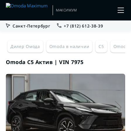
МАКСИМУМ
Санкт-Петербург
+7 (812) 612-38-39
Дилер Омода
Omoda в наличии
C5
Omoda 
Omoda C5 Актив | VIN 7975