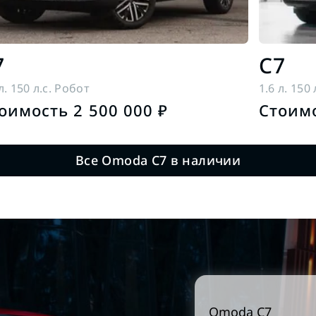
7
C7
л. 150 л.с. Робот
1.6 л. 150
оимость 2 500 000 ₽
Стоимо
Все Omoda C7 в наличии
Omoda
C7