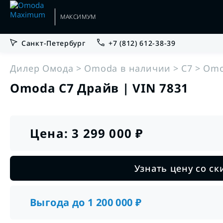
МАКСИМУМ
Санкт-Петербург
+7 (812) 612-38-39
•
•
Гарантии
Руководства по эксплуатации
Дилер Омода
Omoda в наличии
C7
Omo
Omoda C7 Драйв | VIN 7831
•
•
Кредит
Сервис
Цена:
3 299 000
₽
•
Trade-in
OMODA C5 Новый
от 1 796 000 ₽
Узнать цену со с
Подробнее
•
Выкуп
Выгода до
1 200 000
₽
•
Корпоративным клиентам