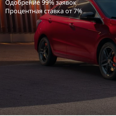
Одобрение 99% заявок
Процентная ставка от
7
%