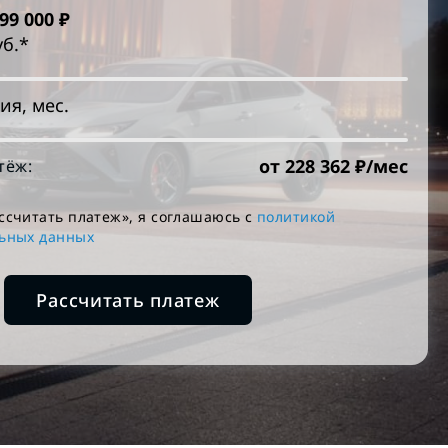
299 000
₽
уб.*
ия, мес.
от
228 362
₽/мес
тёж:
ссчитать платеж», я соглашаюсь c
политикой
льных данных
Рассчитать платеж