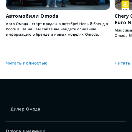
Автомобили Omoda
Chery 
Euro 
Авто Омода - старт продаж в октябре! Новый бренд в
России! На нашем сайте вы найдете основную
Максимал
информацию о бренде и новых моделях Omoda.
Omoda 5!
Читать полностью
Читать
Дилер Омода
Omoda в наличии