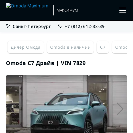
МАКСИМУМ
Санкт-Петербург
+7 (812) 612-38-39
Дилер Омода
Omoda в наличии
C7
Omoda 
Omoda C7 Драйв | VIN 7829