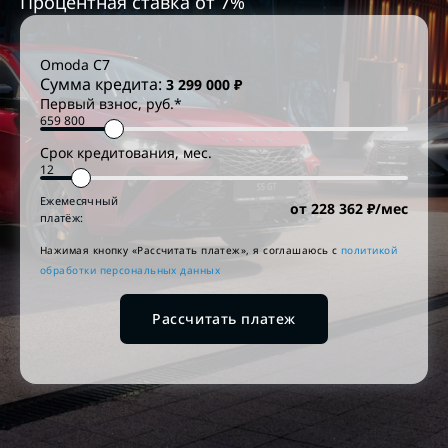
Процентная ставка от
7
%
Omoda
C7
Сумма кредита:
3 299 000
₽
Первый взнос, руб.*
Срок кредитования, мес.
Ежемесячный
от
228 362
₽/мес
платёж:
Нажимая кнопку «Рассчитать платеж», я соглашаюсь c
политикой
обработки персональных данных
Рассчитать платеж