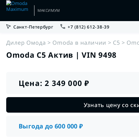
МАКСИМУМ
Санкт-Петербург
+7 (812) 612-38-39
•
•
Гарантии
Руководства по эксплуатации
Дилер Омода
Omoda в наличии
C5
Omo
Omoda C5 Актив | VIN 9498
•
•
Кредит
Сервис
Цена:
2 349 000
₽
•
Trade-in
OMODA C5 Новый
от 1 796 000 ₽
Узнать цену со с
Подробнее
•
Выкуп
Выгода до
600 000
₽
•
Корпоративным клиентам