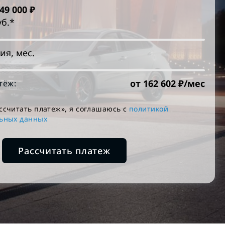
349 000
₽
уб.*
ия, мес.
от
162 602
₽/мес
тёж:
ссчитать платеж», я соглашаюсь c
политикой
льных данных
Рассчитать платеж