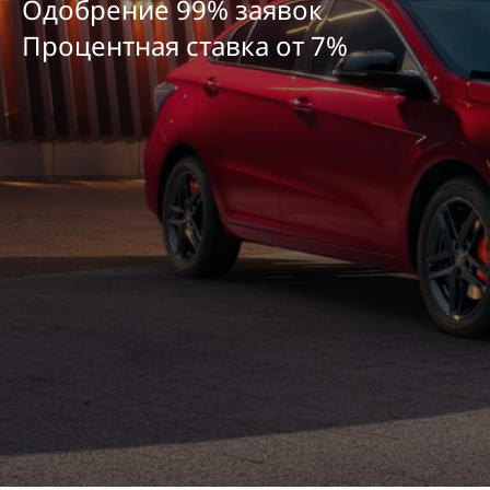
Одобрение 99% заявок
Процентная ставка от
7
%