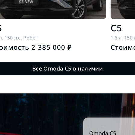
5
C5
л. 150 л.с. Робот
1.6 л. 150
оимость 2 385 000 ₽
Стоимо
Все Omoda C5 в наличии
Omoda
C5