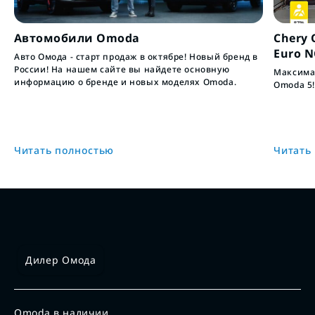
Автомобили Omoda
Chery 
Euro 
Авто Омода - старт продаж в октябре! Новый бренд в
России! На нашем сайте вы найдете основную
Максимал
информацию о бренде и новых моделях Omoda.
Omoda 5!
Читать полностью
Читать
Дилер Омода
Omoda в наличии