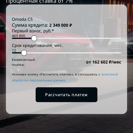
Процентная ставка от
7
%
Omoda
C5
Сумма кредита:
2 349 000
₽
Первый взнос, руб.*
Срок кредитования, мес.
Ежемесячный
от
162 602
₽/мес
платёж:
Нажимая кнопку «Рассчитать платеж», я соглашаюсь c
политикой
обработки персональных данных
Рассчитать платеж