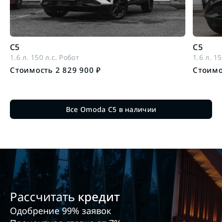
C5
C5
1.6 л. 150 л.с. Робот
1.6 л. 1
Стоимость 2 829 900 ₽
Стоимо
Все Omoda C5 в наличии
Рассчитать
кредит
Одобрение 99% заявок