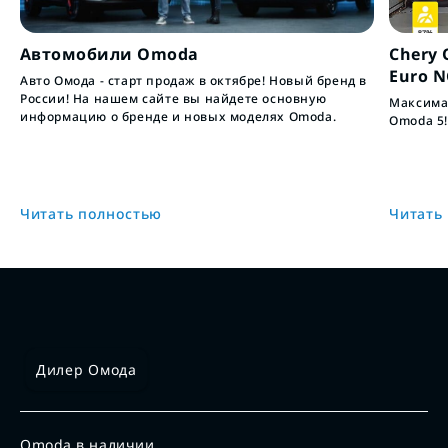
Автомобили Omoda
Chery 
Euro 
Авто Омода - старт продаж в октябре! Новый бренд в
России! На нашем сайте вы найдете основную
Максимал
информацию о бренде и новых моделях Omoda.
Omoda 5!
Читать полностью
Читать
Дилер Омода
Omoda в наличии