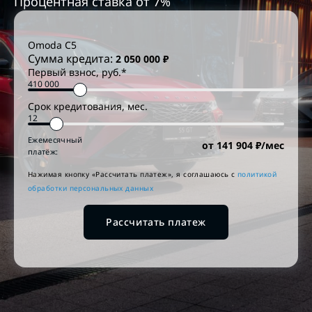
Процентная ставка от
7
%
Omoda
C5
Сумма кредита:
2 050 000
₽
Первый взнос, руб.*
Срок кредитования, мес.
Ежемесячный
от
141 904
₽/мес
платёж:
Нажимая кнопку «Рассчитать платеж», я соглашаюсь c
политикой
обработки персональных данных
Рассчитать платеж