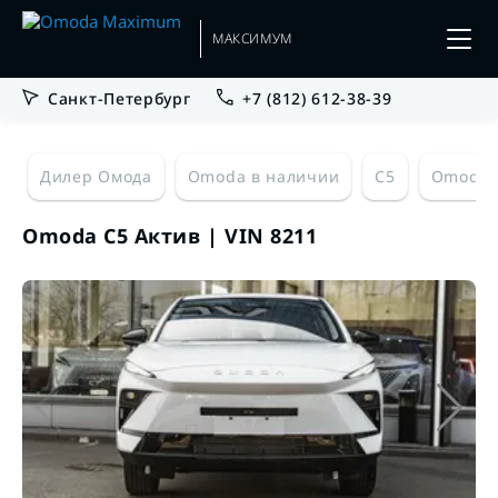
МАКСИМУМ
Санкт-Петербург
+7 (812) 612-38-39
Дилер Омода
Omoda в наличии
C5
Omoda 
Omoda C5 Актив | VIN 8211