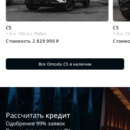
C5
C5
1.6 л. 150 л.с. Робот
1.6 л. 1
Стоимость 2 829 900 ₽
Стоимо
Все Omoda C5 в наличии
Рассчитать
кредит
Одобрение 99% заявок