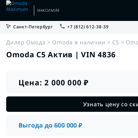
МАКСИМУМ
Санкт-Петербург
+7 (812) 612-38-39
•
•
Гарантии
Руководства по эксплуатации
Дилер Омода
Omoda в наличии
C5
Omo
Omoda C5 Актив | VIN 4836
•
•
Кредит
Сервис
Цена:
2 000 000
₽
•
Trade-in
OMODA C5 Новый
от 1 796 000 ₽
Узнать цену со с
Подробнее
•
Выкуп
Выгода до
600 000
₽
•
Корпоративным клиентам