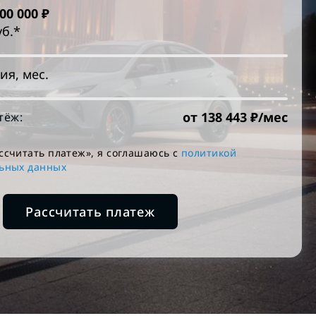
000 000
₽
уб.*
ия, мес.
от
138 443
₽/мес
тёж:
ссчитать платеж», я соглашаюсь c
политикой
льных данных
Рассчитать платеж