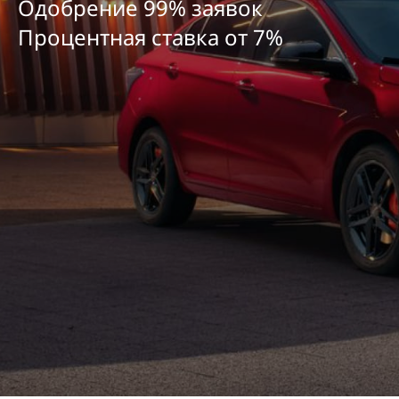
Одобрение 99% заявок
Процентная ставка от
7
%