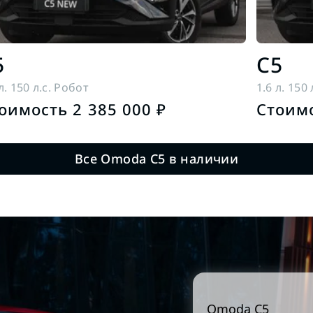
5
C5
л. 150 л.с. Робот
1.6 л. 150
оимость 2 385 000 ₽
Стоимо
Все Omoda C5 в наличии
Omoda
C5