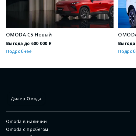
OMODA C5 Новый
OMODA
Выгода до 600 000 ₽
Выгода 
Подробнее
Подроб
Дилер Омода
Omoda в наличии
Omoda с пробегом